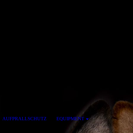
AUFPRALLSCHUTZ
EQUIPMENT